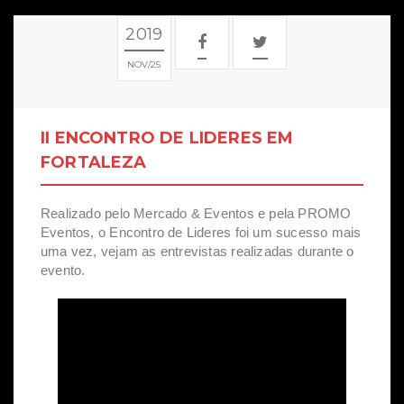
2019
NOV
25
II ENCONTRO DE LIDERES EM
FORTALEZA
Realizado pelo Mercado & Eventos e pela PROMO
Eventos, o Encontro de Lideres foi um sucesso mais
uma vez, vejam as entrevistas realizadas durante o
evento.